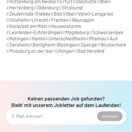
Rottenburg am Neckar
Erfurt
Glashütte
Wien
Herrenberg
Oldenburg
Stralsund
Zeulenroda-Triebes
Bad Vilbel
Varel
Lenggries
Sinsheim
Utrecht
Frechen
Neuruppin
Karlstadt am Main
Heusenstamm
Leinfelden-Echterdingen
Magdeburg
Schwarzenbek
Ratingen
Hamm
Unterschleißheim
Rheinau
Aull
Sersheim
Bietigheim-Bissingen
Spenge
Wustermark
Moosburg an der Isar
Uhingen
Bad Hersfeld
Keinen passenden Job gefunden?
Bleib' mit unserem Jobletter auf dem Laufenden!
E-Mail-Adresse*
absenden