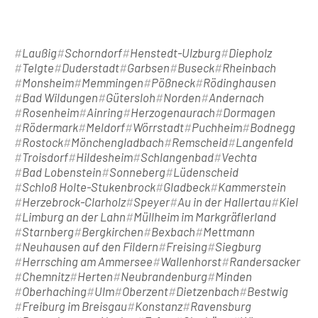
Laußig
Schorndorf
Henstedt-Ulzburg
Diepholz
Telgte
Duderstadt
Garbsen
Buseck
Rheinbach
Monsheim
Memmingen
Pößneck
Rödinghausen
Bad Wildungen
Gütersloh
Norden
Andernach
Rosenheim
Ainring
Herzogenaurach
Dormagen
Rödermark
Meldorf
Wörrstadt
Puchheim
Bodnegg
Rostock
Mönchengladbach
Remscheid
Langenfeld
Troisdorf
Hildesheim
Schlangenbad
Vechta
Bad Lobenstein
Sonneberg
Lüdenscheid
Schloß Holte-Stukenbrock
Gladbeck
Kammerstein
Herzebrock-Clarholz
Speyer
Au in der Hallertau
Kiel
Limburg an der Lahn
Müllheim im Markgräflerland
Starnberg
Bergkirchen
Bexbach
Mettmann
Neuhausen auf den Fildern
Freising
Siegburg
Herrsching am Ammersee
Wallenhorst
Randersacker
Chemnitz
Herten
Neubrandenburg
Minden
Oberhaching
Ulm
Oberzent
Dietzenbach
Bestwig
Freiburg im Breisgau
Konstanz
Ravensburg