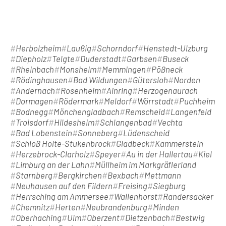
Herbolzheim
Laußig
Schorndorf
Henstedt-Ulzburg
Diepholz
Telgte
Duderstadt
Garbsen
Buseck
Rheinbach
Monsheim
Memmingen
Pößneck
Rödinghausen
Bad Wildungen
Gütersloh
Norden
Andernach
Rosenheim
Ainring
Herzogenaurach
Dormagen
Rödermark
Meldorf
Wörrstadt
Puchheim
Bodnegg
Mönchengladbach
Remscheid
Langenfeld
Troisdorf
Hildesheim
Schlangenbad
Vechta
Bad Lobenstein
Sonneberg
Lüdenscheid
Schloß Holte-Stukenbrock
Gladbeck
Kammerstein
Herzebrock-Clarholz
Speyer
Au in der Hallertau
Kiel
Limburg an der Lahn
Müllheim im Markgräflerland
Starnberg
Bergkirchen
Bexbach
Mettmann
Neuhausen auf den Fildern
Freising
Siegburg
Herrsching am Ammersee
Wallenhorst
Randersacker
Chemnitz
Herten
Neubrandenburg
Minden
Oberhaching
Ulm
Oberzent
Dietzenbach
Bestwig