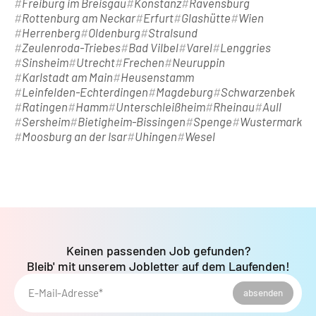
Freiburg im Breisgau
Konstanz
Ravensburg
Rottenburg am Neckar
Erfurt
Glashütte
Wien
Herrenberg
Oldenburg
Stralsund
Zeulenroda-Triebes
Bad Vilbel
Varel
Lenggries
Sinsheim
Utrecht
Frechen
Neuruppin
Karlstadt am Main
Heusenstamm
Leinfelden-Echterdingen
Magdeburg
Schwarzenbek
Ratingen
Hamm
Unterschleißheim
Rheinau
Aull
Sersheim
Bietigheim-Bissingen
Spenge
Wustermark
Moosburg an der Isar
Uhingen
Wesel
Keinen passenden Job gefunden?
Bleib' mit unserem Jobletter auf dem Laufenden!
E-Mail-Adresse*
absenden