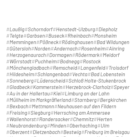
Laußig
Schorndorf
Henstedt-Ulzburg
Diepholz
Telgte
Garbsen
Buseck
Rheinbach
Monsheim
Memmingen
Pößneck
Rödinghausen
Bad Wildungen
Gütersloh
Norden
Andernach
Rosenheim
Ainring
Herzogenaurach
Dormagen
Rödermark
Meldorf
Wörrstadt
Puchheim
Bodnegg
Rostock
Mönchengladbach
Remscheid
Langenfeld
Troisdorf
Hildesheim
Schlangenbad
Vechta
Bad Lobenstein
Sonneberg
Lüdenscheid
Schloß Holte-Stukenbrock
Gladbeck
Kammerstein
Herzebrock-Clarholz
Speyer
Au in der Hallertau
Kiel
Limburg an der Lahn
Müllheim im Markgräflerland
Starnberg
Bergkirchen
Bexbach
Mettmann
Neuhausen auf den Fildern
Freising
Siegburg
Herrsching am Ammersee
Wallenhorst
Randersacker
Chemnitz
Herten
Neubrandenburg
Minden
Oberhaching
Ulm
Oberzent
Dietzenbach
Bestwig
Freiburg im Breisgau