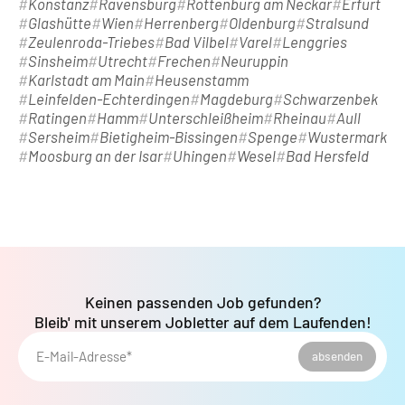
Konstanz
Ravensburg
Rottenburg am Neckar
Erfurt
Glashütte
Wien
Herrenberg
Oldenburg
Stralsund
Zeulenroda-Triebes
Bad Vilbel
Varel
Lenggries
Sinsheim
Utrecht
Frechen
Neuruppin
Karlstadt am Main
Heusenstamm
Leinfelden-Echterdingen
Magdeburg
Schwarzenbek
Ratingen
Hamm
Unterschleißheim
Rheinau
Aull
Sersheim
Bietigheim-Bissingen
Spenge
Wustermark
Moosburg an der Isar
Uhingen
Wesel
Bad Hersfeld
Keinen passenden Job gefunden?
Bleib' mit unserem Jobletter auf dem Laufenden!
E-Mail-Adresse*
absenden