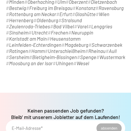
Minden
Oberhaching
Ulm
Oberzent
Dietzenbach
Bestwig
Freiburg im Breisgau
Konstanz
Ravensburg
Rottenburg am Neckar
Erfurt
Glashütte
Wien
Herrenberg
Oldenburg
Stralsund
Zeulenroda-Triebes
Bad Vilbel
Varel
Lenggries
Sinsheim
Utrecht
Frechen
Neuruppin
Karlstadt am Main
Heusenstamm
Leinfelden-Echterdingen
Magdeburg
Schwarzenbek
Ratingen
Hamm
Unterschleißheim
Rheinau
Aull
Sersheim
Bietigheim-Bissingen
Spenge
Wustermark
Moosburg an der Isar
Uhingen
Wesel
Keinen passenden Job gefunden?
Bleib' mit unserem Jobletter auf dem Laufenden!
E-Mail-Adresse*
absenden