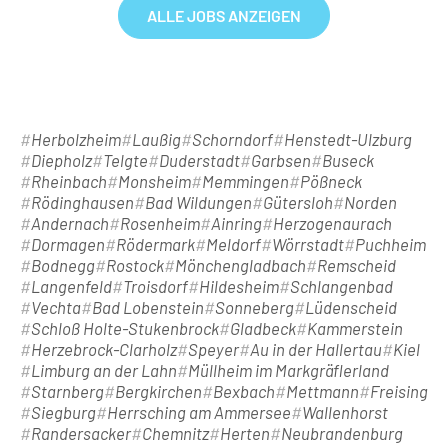
ALLE JOBS ANZEIGEN
Herbolzheim
Laußig
Schorndorf
Henstedt-Ulzburg
Diepholz
Telgte
Duderstadt
Garbsen
Buseck
Rheinbach
Monsheim
Memmingen
Pößneck
Rödinghausen
Bad Wildungen
Gütersloh
Norden
Andernach
Rosenheim
Ainring
Herzogenaurach
Dormagen
Rödermark
Meldorf
Wörrstadt
Puchheim
Bodnegg
Rostock
Mönchengladbach
Remscheid
Langenfeld
Troisdorf
Hildesheim
Schlangenbad
Vechta
Bad Lobenstein
Sonneberg
Lüdenscheid
Schloß Holte-Stukenbrock
Gladbeck
Kammerstein
Herzebrock-Clarholz
Speyer
Au in der Hallertau
Kiel
Limburg an der Lahn
Müllheim im Markgräflerland
Starnberg
Bergkirchen
Bexbach
Mettmann
Freising
Siegburg
Herrsching am Ammersee
Wallenhorst
Randersacker
Chemnitz
Herten
Neubrandenburg