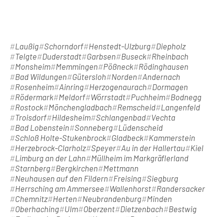
Laußig
Schorndorf
Henstedt-Ulzburg
Diepholz
Telgte
Duderstadt
Garbsen
Buseck
Rheinbach
Monsheim
Memmingen
Pößneck
Rödinghausen
Bad Wildungen
Gütersloh
Norden
Andernach
Rosenheim
Ainring
Herzogenaurach
Dormagen
Rödermark
Meldorf
Wörrstadt
Puchheim
Bodnegg
Rostock
Mönchengladbach
Remscheid
Langenfeld
Troisdorf
Hildesheim
Schlangenbad
Vechta
Bad Lobenstein
Sonneberg
Lüdenscheid
Schloß Holte-Stukenbrock
Gladbeck
Kammerstein
Herzebrock-Clarholz
Speyer
Au in der Hallertau
Kiel
Limburg an der Lahn
Müllheim im Markgräflerland
Starnberg
Bergkirchen
Mettmann
Neuhausen auf den Fildern
Freising
Siegburg
Herrsching am Ammersee
Wallenhorst
Randersacker
Chemnitz
Herten
Neubrandenburg
Minden
Oberhaching
Ulm
Oberzent
Dietzenbach
Bestwig