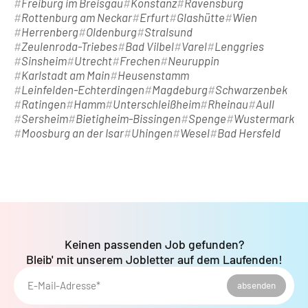
Freiburg im Breisgau
Konstanz
Ravensburg
Rottenburg am Neckar
Erfurt
Glashütte
Wien
Herrenberg
Oldenburg
Stralsund
Zeulenroda-Triebes
Bad Vilbel
Varel
Lenggries
Sinsheim
Utrecht
Frechen
Neuruppin
Karlstadt am Main
Heusenstamm
Leinfelden-Echterdingen
Magdeburg
Schwarzenbek
Ratingen
Hamm
Unterschleißheim
Rheinau
Aull
Sersheim
Bietigheim-Bissingen
Spenge
Wustermark
Moosburg an der Isar
Uhingen
Wesel
Bad Hersfeld
Keinen passenden Job gefunden?
Bleib' mit unserem Jobletter auf dem Laufenden!
E-Mail-Adresse*
absenden