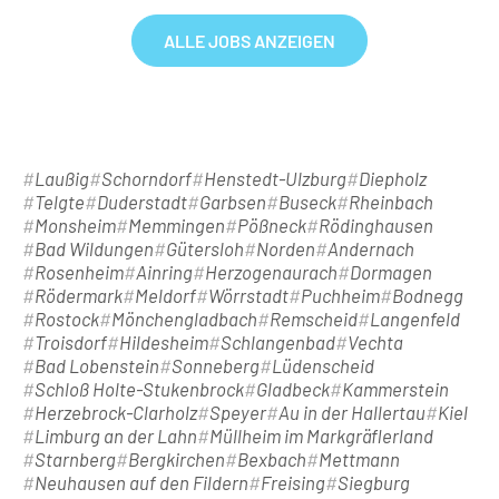
ALLE JOBS ANZEIGEN
Laußig
Schorndorf
Henstedt-Ulzburg
Diepholz
Telgte
Duderstadt
Garbsen
Buseck
Rheinbach
Monsheim
Memmingen
Pößneck
Rödinghausen
Bad Wildungen
Gütersloh
Norden
Andernach
Rosenheim
Ainring
Herzogenaurach
Dormagen
Rödermark
Meldorf
Wörrstadt
Puchheim
Bodnegg
Rostock
Mönchengladbach
Remscheid
Langenfeld
Troisdorf
Hildesheim
Schlangenbad
Vechta
Bad Lobenstein
Sonneberg
Lüdenscheid
Schloß Holte-Stukenbrock
Gladbeck
Kammerstein
Herzebrock-Clarholz
Speyer
Au in der Hallertau
Kiel
Limburg an der Lahn
Müllheim im Markgräflerland
Starnberg
Bergkirchen
Bexbach
Mettmann
Neuhausen auf den Fildern
Freising
Siegburg