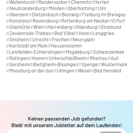
Wallenhorst
Randersacker
Chemnitz
Herten
Neubrandenburg
Minden
Oberhaching
Ulm
Oberzent
Dietzenbach
Bestwig
Freiburg im Breisgau
Konstanz
Ravensburg
Rottenburg am Neckar
Erfurt
Glashütte
Wien
Herrenberg
Oldenburg
Stralsund
Zeulenroda-Triebes
Bad Vilbel
Varel
Lenggries
Sinsheim
Utrecht
Frechen
Neuruppin
Karlstadt am Main
Heusenstamm
Leinfelden-Echterdingen
Magdeburg
Schwarzenbek
Ratingen
Hamm
Unterschleißheim
Rheinau
Aull
Sersheim
Bietigheim-Bissingen
Spenge
Wustermark
Moosburg an der Isar
Uhingen
Wesel
Bad Hersfeld
Keinen passenden Job gefunden?
Bleib' mit unserem Jobletter auf dem Laufenden!