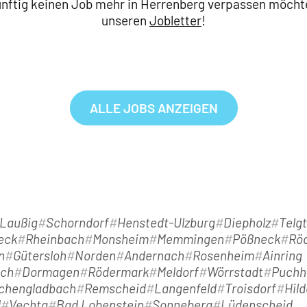
nftig keinen Job mehr in Herrenberg verpassen möchtest
unseren
Jobletter
!
ALLE JOBS ANZEIGEN
Laußig
Schorndorf
Henstedt-Ulzburg
Diepholz
Telg
eck
Rheinbach
Monsheim
Memmingen
Pößneck
Rö
n
Gütersloh
Norden
Andernach
Rosenheim
Ainring
ach
Dormagen
Rödermark
Meldorf
Wörrstadt
Puchh
chengladbach
Remscheid
Langenfeld
Troisdorf
Hil
d
Vechta
Bad Lobenstein
Sonneberg
Lüdenscheid