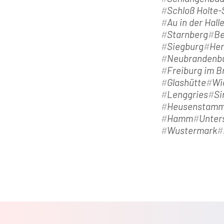
Schloß Holte
Au in der Hall
Starnberg
Be
Siegburg
Her
Neubrandenb
Freiburg im B
Glashütte
Wi
Lenggries
Si
Heusenstam
Hamm
Unter
Wustermark