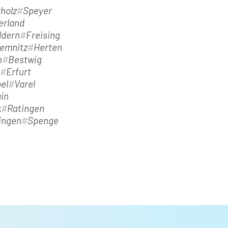
holz
Speyer
erland
ldern
Freising
emnitz
Herten
h
Bestwig
Erfurt
el
Varel
in
k
Ratingen
ingen
Spenge