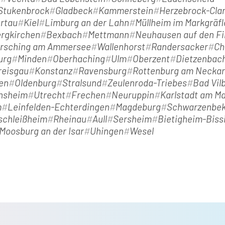
-Stukenbrock
Gladbeck
Kammerstein
Herzebrock-Clar
ertau
Kiel
Limburg an der Lahn
Müllheim im Markgräfl
rgkirchen
Bexbach
Mettmann
Neuhausen auf den Fi
rsching am Ammersee
Wallenhorst
Randersacker
Ch
urg
Minden
Oberhaching
Ulm
Oberzent
Dietzenbac
reisgau
Konstanz
Ravensburg
Rottenburg am Neckar
en
Oldenburg
Stralsund
Zeulenroda-Triebes
Bad Vilb
nsheim
Utrecht
Frechen
Neuruppin
Karlstadt am Ma
m
Leinfelden-Echterdingen
Magdeburg
Schwarzenbe
schleißheim
Rheinau
Aull
Sersheim
Bietigheim-Biss
Moosburg an der Isar
Uhingen
Wesel