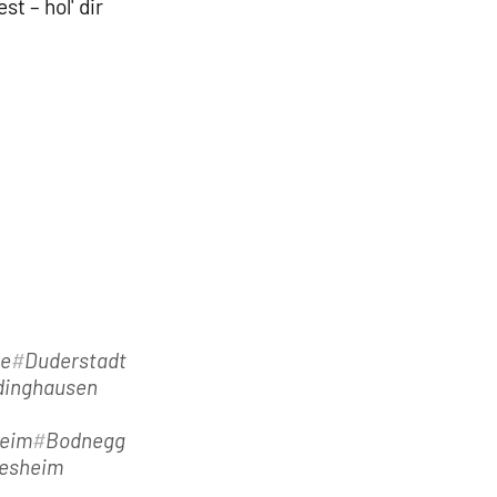
 – hol' dir
te
Duderstadt
dinghausen
eim
Bodnegg
desheim