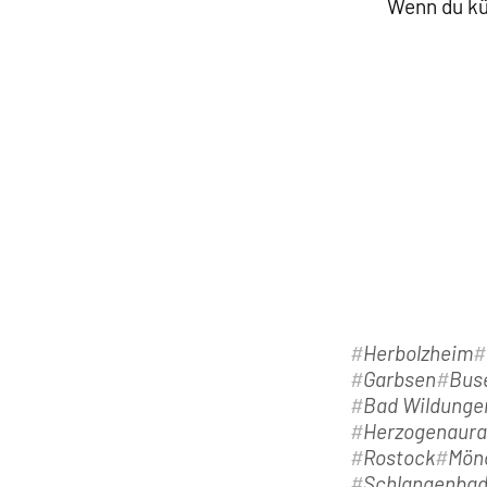
Wenn du kü
Herbolzheim
Garbsen
Bus
Bad Wildunge
Herzogenaur
Rostock
Mön
Schlangenba