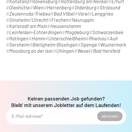
Konstanz
Ravensburg
Rottenburg am Neckar
Erfurt
Glashütte
Wien
Herrenberg
Oldenburg
Stralsund
Zeulenroda-Triebes
Bad Vilbel
Varel
Lenggries
Sinsheim
Utrecht
Frechen
Neuruppin
Karlstadt am Main
Heusenstamm
Leinfelden-Echterdingen
Magdeburg
Schwarzenbek
Ratingen
Hamm
Unterschleißheim
Rheinau
Aull
Sersheim
Bietigheim-Bissingen
Spenge
Wustermark
Moosburg an der Isar
Uhingen
Wesel
Bad Hersfeld
Keinen passenden Job gefunden?
Bleib' mit unserem Jobletter auf dem Laufenden!
E-Mail-Adresse*
absenden