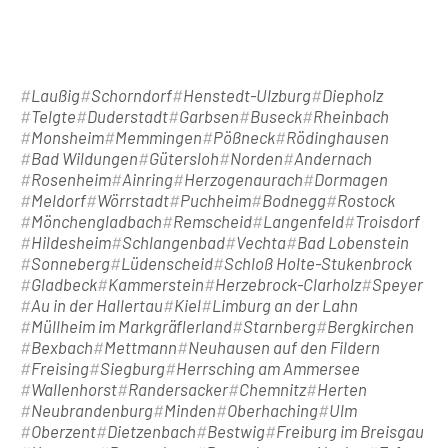
Laußig
Schorndorf
Henstedt-Ulzburg
Diepholz
Telgte
Duderstadt
Garbsen
Buseck
Rheinbach
Monsheim
Memmingen
Pößneck
Rödinghausen
Bad Wildungen
Gütersloh
Norden
Andernach
Rosenheim
Ainring
Herzogenaurach
Dormagen
Meldorf
Wörrstadt
Puchheim
Bodnegg
Rostock
Mönchengladbach
Remscheid
Langenfeld
Troisdorf
Hildesheim
Schlangenbad
Vechta
Bad Lobenstein
Sonneberg
Lüdenscheid
Schloß Holte-Stukenbrock
Gladbeck
Kammerstein
Herzebrock-Clarholz
Speyer
Au in der Hallertau
Kiel
Limburg an der Lahn
Müllheim im Markgräflerland
Starnberg
Bergkirchen
Bexbach
Mettmann
Neuhausen auf den Fildern
Freising
Siegburg
Herrsching am Ammersee
Wallenhorst
Randersacker
Chemnitz
Herten
Neubrandenburg
Minden
Oberhaching
Ulm
Oberzent
Dietzenbach
Bestwig
Freiburg im Breisgau