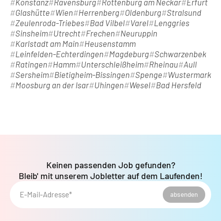
Konstanz
Ravensburg
Rottenburg am Neckar
Erfurt
Glashütte
Wien
Herrenberg
Oldenburg
Stralsund
Zeulenroda-Triebes
Bad Vilbel
Varel
Lenggries
Sinsheim
Utrecht
Frechen
Neuruppin
Karlstadt am Main
Heusenstamm
Leinfelden-Echterdingen
Magdeburg
Schwarzenbek
Ratingen
Hamm
Unterschleißheim
Rheinau
Aull
Sersheim
Bietigheim-Bissingen
Spenge
Wustermark
Moosburg an der Isar
Uhingen
Wesel
Bad Hersfeld
Keinen passenden Job gefunden?
Bleib' mit unserem Jobletter auf dem Laufenden!
E-Mail-Adresse*
absenden