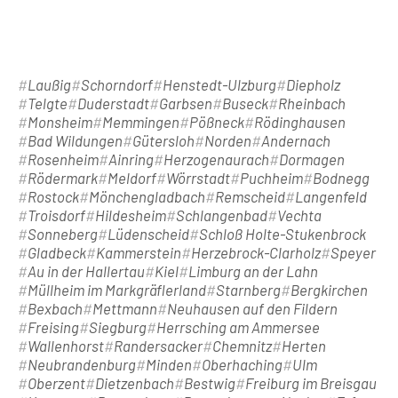
Laußig
Schorndorf
Henstedt-Ulzburg
Diepholz
Telgte
Duderstadt
Garbsen
Buseck
Rheinbach
Monsheim
Memmingen
Pößneck
Rödinghausen
Bad Wildungen
Gütersloh
Norden
Andernach
Rosenheim
Ainring
Herzogenaurach
Dormagen
Rödermark
Meldorf
Wörrstadt
Puchheim
Bodnegg
Rostock
Mönchengladbach
Remscheid
Langenfeld
Troisdorf
Hildesheim
Schlangenbad
Vechta
Sonneberg
Lüdenscheid
Schloß Holte-Stukenbrock
Gladbeck
Kammerstein
Herzebrock-Clarholz
Speyer
Au in der Hallertau
Kiel
Limburg an der Lahn
Müllheim im Markgräflerland
Starnberg
Bergkirchen
Bexbach
Mettmann
Neuhausen auf den Fildern
Freising
Siegburg
Herrsching am Ammersee
Wallenhorst
Randersacker
Chemnitz
Herten
Neubrandenburg
Minden
Oberhaching
Ulm
Oberzent
Dietzenbach
Bestwig
Freiburg im Breisgau