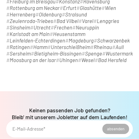
Freiburg im Breisgau
Konstanz
Ravensburg
Rottenburg am Neckar
Erfurt
Glashütte
Wien
Herrenberg
Oldenburg
Stralsund
Zeulenroda-Triebes
Bad Vilbel
Varel
Lenggries
Sinsheim
Utrecht
Frechen
Neuruppin
Karlstadt am Main
Heusenstamm
Leinfelden-Echterdingen
Magdeburg
Schwarzenbek
Ratingen
Hamm
Unterschleißheim
Rheinau
Aull
Sersheim
Bietigheim-Bissingen
Spenge
Wustermark
Moosburg an der Isar
Uhingen
Wesel
Bad Hersfeld
Keinen passenden Job gefunden?
Bleib' mit unserem Jobletter auf dem Laufenden!
E-Mail-Adresse*
absenden