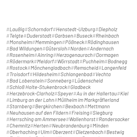
Laußig
Schorndorf
Henstedt-Ulzburg
Diepholz
Telgte
Duderstadt
Garbsen
Buseck
Rheinbach
Monsheim
Memmingen
Pößneck
Rödinghausen
Bad Wildungen
Gütersloh
Norden
Andernach
Rosenheim
Ainring
Herzogenaurach
Dormagen
Rödermark
Meldorf
Wörrstadt
Puchheim
Bodnegg
Rostock
Mönchengladbach
Remscheid
Langenfeld
Troisdorf
Hildesheim
Schlangenbad
Vechta
Bad Lobenstein
Sonneberg
Lüdenscheid
Schloß Holte-Stukenbrock
Gladbeck
Herzebrock-Clarholz
Speyer
Au in der Hallertau
Kiel
Limburg an der Lahn
Müllheim im Markgräflerland
Starnberg
Bergkirchen
Bexbach
Mettmann
Neuhausen auf den Fildern
Freising
Siegburg
Herrsching am Ammersee
Wallenhorst
Randersacker
Chemnitz
Herten
Neubrandenburg
Minden
Oberhaching
Ulm
Oberzent
Dietzenbach
Bestwig