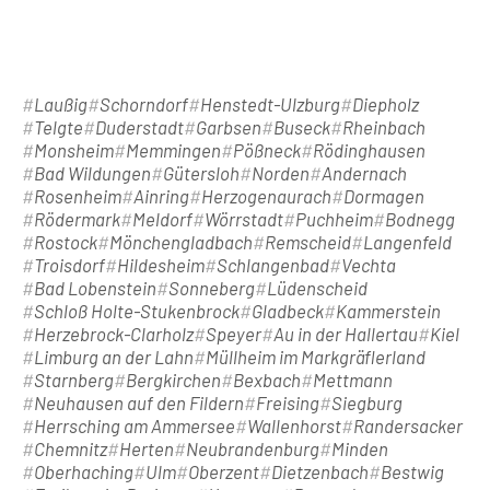
Laußig
Schorndorf
Henstedt-Ulzburg
Diepholz
Telgte
Duderstadt
Garbsen
Buseck
Rheinbach
Monsheim
Memmingen
Pößneck
Rödinghausen
Bad Wildungen
Gütersloh
Norden
Andernach
Rosenheim
Ainring
Herzogenaurach
Dormagen
Rödermark
Meldorf
Wörrstadt
Puchheim
Bodnegg
Rostock
Mönchengladbach
Remscheid
Langenfeld
Troisdorf
Hildesheim
Schlangenbad
Vechta
Bad Lobenstein
Sonneberg
Lüdenscheid
Schloß Holte-Stukenbrock
Gladbeck
Kammerstein
Herzebrock-Clarholz
Speyer
Au in der Hallertau
Kiel
Limburg an der Lahn
Müllheim im Markgräflerland
Starnberg
Bergkirchen
Bexbach
Mettmann
Neuhausen auf den Fildern
Freising
Siegburg
Herrsching am Ammersee
Wallenhorst
Randersacker
Chemnitz
Herten
Neubrandenburg
Minden
Oberhaching
Ulm
Oberzent
Dietzenbach
Bestwig