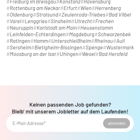
Freiburg im Breisgau
Konstanz
Ravensburg
Rottenburg am Neckar
Erfurt
Wien
Herrenberg
Oldenburg
Stralsund
Zeulenroda-Triebes
Bad Vilbel
Varel
Lenggries
Sinsheim
Utrecht
Frechen
Neuruppin
Karlstadt am Main
Heusenstamm
Leinfelden-Echterdingen
Magdeburg
Schwarzenbek
Ratingen
Hamm
Unterschleißheim
Rheinau
Aull
Sersheim
Bietigheim-Bissingen
Spenge
Wustermark
Moosburg an der Isar
Uhingen
Wesel
Bad Hersfeld
Keinen passenden Job gefunden?
Bleib' mit unserem Jobletter auf dem Laufenden!
E-Mail-Adresse*
absenden