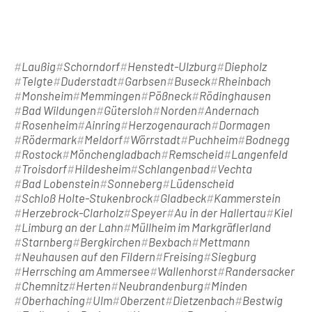
Laußig
Schorndorf
Henstedt-Ulzburg
Diepholz
Telgte
Duderstadt
Garbsen
Buseck
Rheinbach
Monsheim
Memmingen
Pößneck
Rödinghausen
Bad Wildungen
Gütersloh
Norden
Andernach
Rosenheim
Ainring
Herzogenaurach
Dormagen
Rödermark
Meldorf
Wörrstadt
Puchheim
Bodnegg
Rostock
Mönchengladbach
Remscheid
Langenfeld
Troisdorf
Hildesheim
Schlangenbad
Vechta
Bad Lobenstein
Sonneberg
Lüdenscheid
Schloß Holte-Stukenbrock
Gladbeck
Kammerstein
Herzebrock-Clarholz
Speyer
Au in der Hallertau
Kiel
Limburg an der Lahn
Müllheim im Markgräflerland
Starnberg
Bergkirchen
Bexbach
Mettmann
Neuhausen auf den Fildern
Freising
Siegburg
Herrsching am Ammersee
Wallenhorst
Randersacker
Chemnitz
Herten
Neubrandenburg
Minden
Oberhaching
Ulm
Oberzent
Dietzenbach
Bestwig