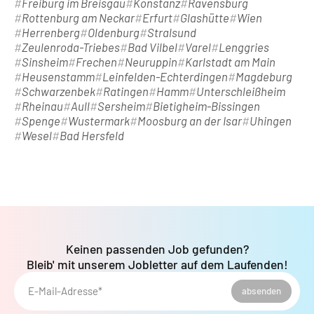
Freiburg im Breisgau
Konstanz
Ravensburg
Rottenburg am Neckar
Erfurt
Glashütte
Wien
Herrenberg
Oldenburg
Stralsund
Zeulenroda-Triebes
Bad Vilbel
Varel
Lenggries
Sinsheim
Frechen
Neuruppin
Karlstadt am Main
Heusenstamm
Leinfelden-Echterdingen
Magdeburg
Schwarzenbek
Ratingen
Hamm
Unterschleißheim
Rheinau
Aull
Sersheim
Bietigheim-Bissingen
Spenge
Wustermark
Moosburg an der Isar
Uhingen
Wesel
Bad Hersfeld
Keinen passenden Job gefunden?
Bleib' mit unserem Jobletter auf dem Laufenden!
E-Mail-Adresse*
absenden