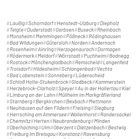
Laußig
Schorndorf
Henstedt-Ulzburg
Diepholz
Telgte
Duderstadt
Garbsen
Buseck
Rheinbach
Monsheim
Memmingen
Pößneck
Rödinghausen
Bad Wildungen
Gütersloh
Norden
Andernach
Rosenheim
Ainring
Herzogenaurach
Dormagen
Rödermark
Meldorf
Wörrstadt
Puchheim
Bodnegg
Rostock
Mönchengladbach
Remscheid
Langenfeld
Troisdorf
Hildesheim
Schlangenbad
Vechta
Bad Lobenstein
Sonneberg
Lüdenscheid
Schloß Holte-Stukenbrock
Gladbeck
Kammerstein
Herzebrock-Clarholz
Speyer
Au in der Hallertau
Kiel
Limburg an der Lahn
Müllheim im Markgräflerland
Starnberg
Bergkirchen
Bexbach
Mettmann
Neuhausen auf den Fildern
Freising
Siegburg
Herrsching am Ammersee
Wallenhorst
Randersacker
Chemnitz
Herten
Neubrandenburg
Minden
Oberhaching
Ulm
Oberzent
Dietzenbach
Bestwig
Freiburg im Breisgau
Konstanz
Ravensburg