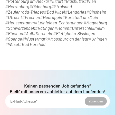
Rottenburg am Neckar
Erfurt
Glashütte
Wien
Herrenberg
Oldenburg
Stralsund
Zeulenroda-Triebes
Bad Vilbel
Lenggries
Sinsheim
Utrecht
Frechen
Neuruppin
Karlstadt am Main
Heusenstamm
Leinfelden-Echterdingen
Magdeburg
Schwarzenbek
Ratingen
Hamm
Unterschleißheim
Rheinau
Aull
Sersheim
Bietigheim-Bissingen
Spenge
Wustermark
Moosburg an der Isar
Uhingen
Wesel
Bad Hersfeld
Keinen passenden Job gefunden?
Bleib' mit unserem Jobletter auf dem Laufenden!
E-Mail-Adresse*
absenden