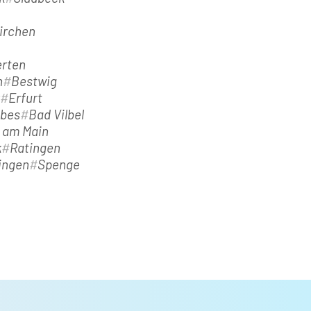
irchen
rten
h
Bestwig
Erfurt
ebes
Bad Vilbel
t am Main
k
Ratingen
ingen
Spenge