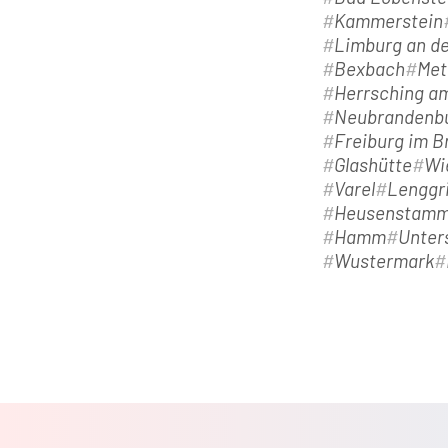
Kammerstein
Limburg an d
Bexbach
Met
Herrsching 
Neubrandenb
Freiburg im B
Glashütte
Wi
Varel
Lenggr
Heusenstam
Hamm
Unter
Wustermark