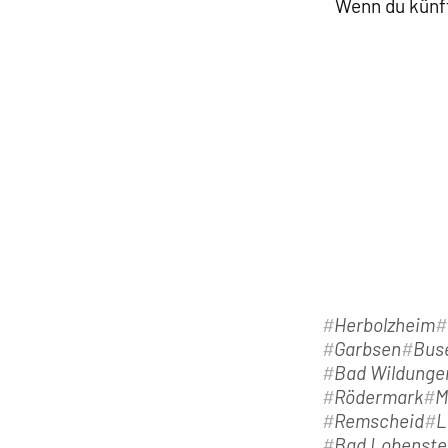
Wenn du künft
Herbolzheim
Garbsen
Bus
Bad Wildunge
Rödermark
M
Remscheid
L
Bad Lobenste