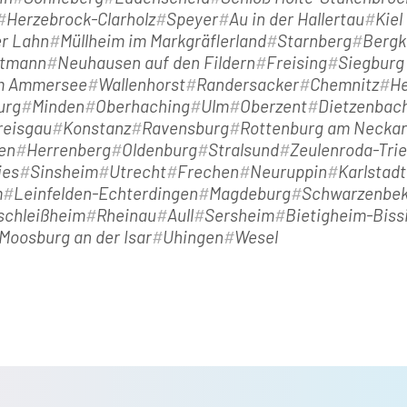
Herzebrock-Clarholz
Speyer
Au in der Hallertau
Kiel
er Lahn
Müllheim im Markgräflerland
Starnberg
Bergk
tmann
Neuhausen auf den Fildern
Freising
Siegburg
am Ammersee
Wallenhorst
Randersacker
Chemnitz
He
urg
Minden
Oberhaching
Ulm
Oberzent
Dietzenbac
reisgau
Konstanz
Ravensburg
Rottenburg am Neckar
en
Herrenberg
Oldenburg
Stralsund
Zeulenroda-Tri
ies
Sinsheim
Utrecht
Frechen
Neuruppin
Karlstad
m
Leinfelden-Echterdingen
Magdeburg
Schwarzenbe
schleißheim
Rheinau
Aull
Sersheim
Bietigheim-Biss
Moosburg an der Isar
Uhingen
Wesel