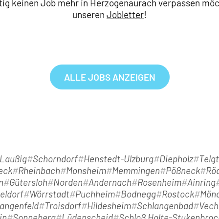
ig keinen Job mehr in Herzogenaurach verpassen möcht
unseren
Jobletter
!
ALLE JOBS ANZEIGEN
Laußig
Schorndorf
Henstedt-Ulzburg
Diepholz
Telg
eck
Rheinbach
Monsheim
Memmingen
Pößneck
Rö
n
Gütersloh
Norden
Andernach
Rosenheim
Ainring
eldorf
Wörrstadt
Puchheim
Bodnegg
Rostock
Mön
angenfeld
Troisdorf
Hildesheim
Schlangenbad
Vech
in
Sonneberg
Lüdenscheid
Schloß Holte-Stukenbroc