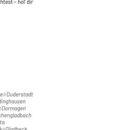
est – hol' dir
te
Duderstadt
dinghausen
Dormagen
chengladbach
ta
k
Gladbeck