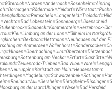
n
Gütersloh
Norden
Andernach
Rosenheim
Ainring
ach
Dormagen
Rödermark
Meldorf
Wörrstadt
Puchh
chengladbach
Remscheid
Langenfeld
Troisdorf
Hil
d
Vechta
Bad Lobenstein
Sonneberg
Lüdenscheid
-Stukenbrock
Gladbeck
Kammerstein
Herzebrock-Clar
ertau
Kiel
Limburg an der Lahn
Müllheim im Markgräfl
rgkirchen
Bexbach
Mettmann
Neuhausen auf den Fi
rsching am Ammersee
Wallenhorst
Randersacker
Ch
urg
Minden
Oberhaching
Ulm
Oberzent
Dietzenbac
vensburg
Rottenburg am Neckar
Erfurt
Glashütte
W
ralsund
Zeulenroda-Triebes
Bad Vilbel
Varel
Lenggr
hen
Neuruppin
Karlstadt am Main
Heusenstamm
chterdingen
Magdeburg
Schwarzenbek
Ratingen
Ha
heim
Rheinau
Aull
Sersheim
Bietigheim-Bissingen
Moosburg an der Isar
Uhingen
Wesel
Bad Hersfeld