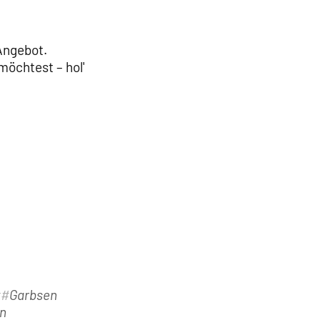
Angebot.
möchtest – hol'
t
Garbsen
n