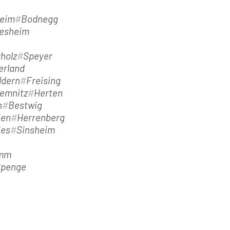
eim
Bodnegg
desheim
holz
Speyer
erland
ldern
Freising
emnitz
Herten
h
Bestwig
ien
Herrenberg
ies
Sinsheim
mm
Spenge