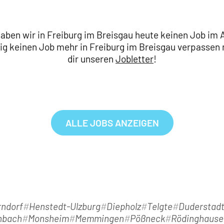
haben wir in Freiburg im Breisgau heute keinen Job im 
g keinen Job mehr in Freiburg im Breisgau verpassen 
dir unseren
Jobletter
!
ALLE JOBS ANZEIGEN
ndorf
Henstedt-Ulzburg
Diepholz
Telgte
Duderstad
nbach
Monsheim
Memmingen
Pößneck
Rödinghause