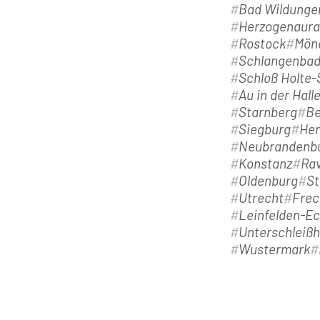
Bad Wildunge
Herzogenaur
Rostock
Mön
Schlangenba
Schloß Holte
Au in der Hall
Starnberg
Be
Siegburg
Her
Neubrandenb
Konstanz
Ra
Oldenburg
St
Utrecht
Frec
Leinfelden-E
Unterschleiß
Wustermark