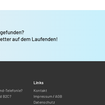
 gefunden?
letter auf dem Laufenden!
Links
nd-Telefonie?
Kontakt
nd B2C?
Impressum
/
AGB
Datenschutz