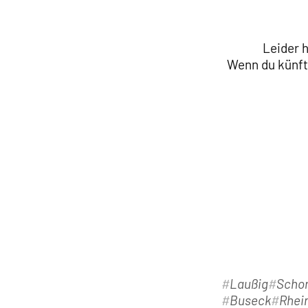
Leider 
Wenn du künfti
Laußig
Schor
Buseck
Rhei