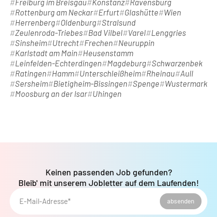
Freiburg im Breisgau
Konstanz
Ravensburg
Rottenburg am Neckar
Erfurt
Glashütte
Wien
Herrenberg
Oldenburg
Stralsund
Zeulenroda-Triebes
Bad Vilbel
Varel
Lenggries
Sinsheim
Utrecht
Frechen
Neuruppin
Karlstadt am Main
Heusenstamm
Leinfelden-Echterdingen
Magdeburg
Schwarzenbek
Ratingen
Hamm
Unterschleißheim
Rheinau
Aull
Sersheim
Bietigheim-Bissingen
Spenge
Wustermark
Moosburg an der Isar
Uhingen
Keinen passenden Job gefunden?
Bleib' mit unserem Jobletter auf dem Laufenden!
E-Mail-Adresse*
absenden