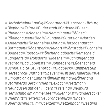
Herbolzheim
Laußig
Schorndorf
Henstedt-Ulzburg
Diepholz
Telgte
Duderstadt
Garbsen
Buseck
Rheinbach
Monsheim
Memmingen
Pößneck
Rödinghausen
Bad Wildungen
Gütersloh
Norden
Andernach
Rosenheim
Ainring
Herzogenaurach
Dormagen
Rödermark
Meldorf
Wörrstadt
Puchheim
Bodnegg
Rostock
Mönchengladbach
Remscheid
Langenfeld
Troisdorf
Hildesheim
Schlangenbad
Vechta
Bad Lobenstein
Sonneberg
Lüdenscheid
Schloß Holte-Stukenbrock
Gladbeck
Kammerstein
Herzebrock-Clarholz
Speyer
Au in der Hallertau
Kiel
Limburg an der Lahn
Müllheim im Markgräflerland
Starnberg
Bergkirchen
Bexbach
Mettmann
Neuhausen auf den Fildern
Freising
Siegburg
Herrsching am Ammersee
Wallenhorst
Randersacker
Chemnitz
Herten
Neubrandenburg
Minden
Oberhaching
Ulm
Oberzent
Dietzenbach
Bestwig