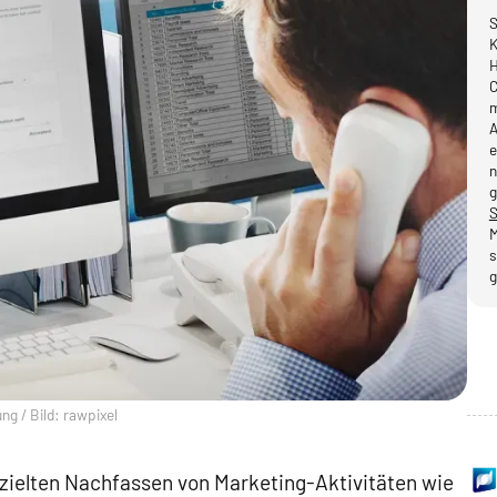
S
K
H
C
m
A
e
n
g
S
M
s
g
g / Bild: rawpixel
zielten Nachfassen von Marketing-Aktivitäten wie