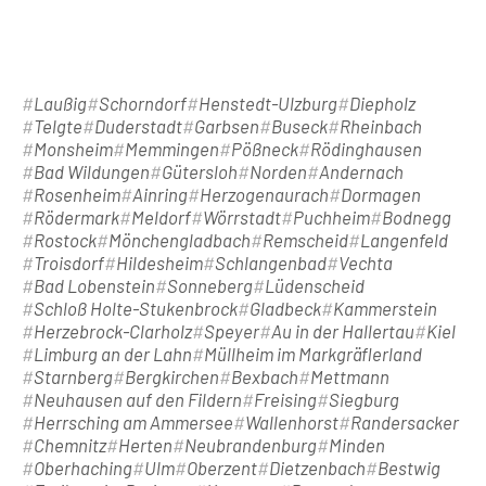
Laußig
Schorndorf
Henstedt-Ulzburg
Diepholz
Telgte
Duderstadt
Garbsen
Buseck
Rheinbach
Monsheim
Memmingen
Pößneck
Rödinghausen
Bad Wildungen
Gütersloh
Norden
Andernach
Rosenheim
Ainring
Herzogenaurach
Dormagen
Rödermark
Meldorf
Wörrstadt
Puchheim
Bodnegg
Rostock
Mönchengladbach
Remscheid
Langenfeld
Troisdorf
Hildesheim
Schlangenbad
Vechta
Bad Lobenstein
Sonneberg
Lüdenscheid
Schloß Holte-Stukenbrock
Gladbeck
Kammerstein
Herzebrock-Clarholz
Speyer
Au in der Hallertau
Kiel
Limburg an der Lahn
Müllheim im Markgräflerland
Starnberg
Bergkirchen
Bexbach
Mettmann
Neuhausen auf den Fildern
Freising
Siegburg
Herrsching am Ammersee
Wallenhorst
Randersacker
Chemnitz
Herten
Neubrandenburg
Minden
Oberhaching
Ulm
Oberzent
Dietzenbach
Bestwig