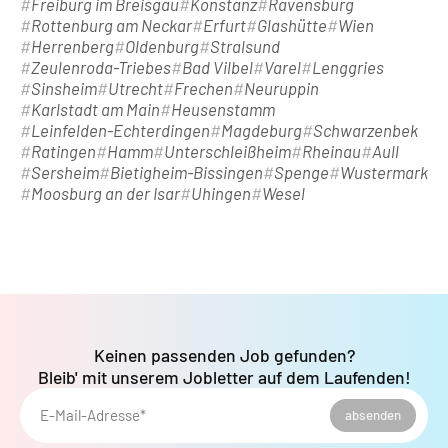
Freiburg im Breisgau
Konstanz
Ravensburg
Rottenburg am Neckar
Erfurt
Glashütte
Wien
Herrenberg
Oldenburg
Stralsund
Zeulenroda-Triebes
Bad Vilbel
Varel
Lenggries
Sinsheim
Utrecht
Frechen
Neuruppin
Karlstadt am Main
Heusenstamm
Leinfelden-Echterdingen
Magdeburg
Schwarzenbek
Ratingen
Hamm
Unterschleißheim
Rheinau
Aull
Sersheim
Bietigheim-Bissingen
Spenge
Wustermark
Moosburg an der Isar
Uhingen
Wesel
Keinen passenden Job gefunden?
Bleib' mit unserem Jobletter auf dem Laufenden!
E-Mail-Adresse*
absenden