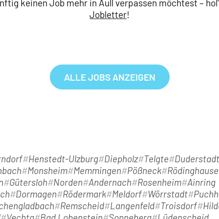
ftig keinen Job mehr in Aull verpassen möchtest – hol'
Jobletter
!
ALLE JOBS ANZEIGEN
ndorf
Henstedt-Ulzburg
Diepholz
Telgte
Duderstad
nbach
Monsheim
Memmingen
Pößneck
Rödinghause
n
Gütersloh
Norden
Andernach
Rosenheim
Ainring
ach
Dormagen
Rödermark
Meldorf
Wörrstadt
Puchh
chengladbach
Remscheid
Langenfeld
Troisdorf
Hil
d
Vechta
Bad Lobenstein
Sonneberg
Lüdenscheid