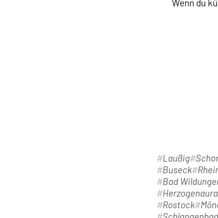
Wenn du kün
Laußig
Schor
Buseck
Rhei
Bad Wildunge
Herzogenaur
Rostock
Mön
Schlangenba