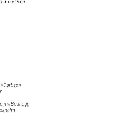
 dir unseren
t
Garbsen
n
eim
Bodnegg
desheim