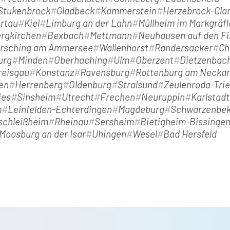
-Stukenbrock
Gladbeck
Kammerstein
Herzebrock-Clar
ertau
Kiel
Limburg an der Lahn
Müllheim im Markgräfl
rgkirchen
Bexbach
Mettmann
Neuhausen auf den Fi
rsching am Ammersee
Wallenhorst
Randersacker
Ch
urg
Minden
Oberhaching
Ulm
Oberzent
Dietzenbac
reisgau
Konstanz
Ravensburg
Rottenburg am Neckar
en
Herrenberg
Oldenburg
Stralsund
Zeulenroda-Tri
ies
Sinsheim
Utrecht
Frechen
Neuruppin
Karlstad
m
Leinfelden-Echterdingen
Magdeburg
Schwarzenbe
schleißheim
Rheinau
Sersheim
Bietigheim-Bissinge
Moosburg an der Isar
Uhingen
Wesel
Bad Hersfeld