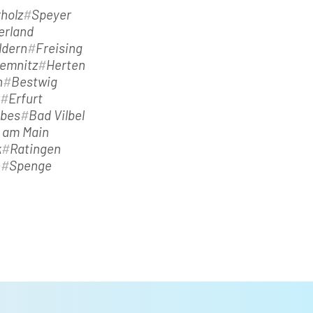
holz
Speyer
erland
ldern
Freising
emnitz
Herten
h
Bestwig
Erfurt
ebes
Bad Vilbel
t am Main
k
Ratingen
n
Spenge