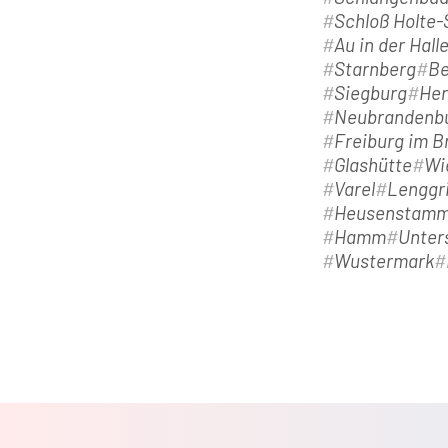
Schloß Holte
Au in der Hall
Starnberg
Be
Siegburg
Her
Neubrandenb
Freiburg im B
Glashütte
Wi
Varel
Lenggr
Heusenstam
Hamm
Unter
Wustermark