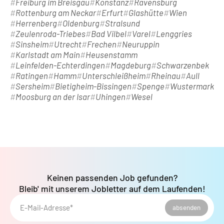
Freiburg im Breisgau
Konstanz
Ravensburg
Rottenburg am Neckar
Erfurt
Glashütte
Wien
Herrenberg
Oldenburg
Stralsund
Zeulenroda-Triebes
Bad Vilbel
Varel
Lenggries
Sinsheim
Utrecht
Frechen
Neuruppin
Karlstadt am Main
Heusenstamm
Leinfelden-Echterdingen
Magdeburg
Schwarzenbek
Ratingen
Hamm
Unterschleißheim
Rheinau
Aull
Sersheim
Bietigheim-Bissingen
Spenge
Wustermark
Moosburg an der Isar
Uhingen
Wesel
Keinen passenden Job gefunden?
Bleib' mit unserem Jobletter auf dem Laufenden!
E-Mail-Adresse*
absenden