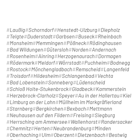
Laußig
Schorndorf
Henstedt-Ulzburg
Diepholz
Telgte
Duderstadt
Garbsen
Buseck
Rheinbach
Monsheim
Memmingen
Pößneck
Rödinghausen
Bad Wildungen
Gütersloh
Norden
Andernach
Rosenheim
Ainring
Herzogenaurach
Dormagen
Rödermark
Meldorf
Wörrstadt
Puchheim
Bodnegg
Rostock
Mönchengladbach
Remscheid
Langenfeld
Troisdorf
Hildesheim
Schlangenbad
Vechta
Bad Lobenstein
Sonneberg
Lüdenscheid
Schloß Holte-Stukenbrock
Gladbeck
Kammerstein
Herzebrock-Clarholz
Speyer
Au in der Hallertau
Kiel
Limburg an der Lahn
Müllheim im Markgräflerland
Starnberg
Bergkirchen
Bexbach
Mettmann
Neuhausen auf den Fildern
Freising
Siegburg
Herrsching am Ammersee
Wallenhorst
Randersacker
Chemnitz
Herten
Neubrandenburg
Minden
Oberhaching
Ulm
Oberzent
Dietzenbach
Bestwig