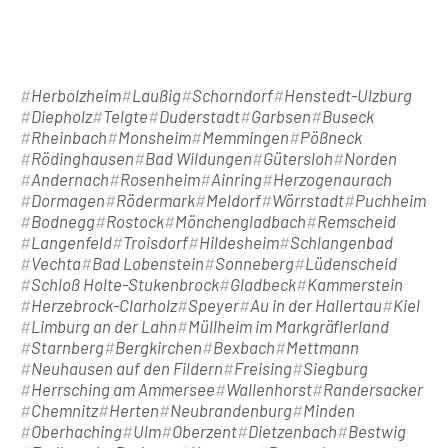
Herbolzheim
Laußig
Schorndorf
Henstedt-Ulzburg
Diepholz
Telgte
Duderstadt
Garbsen
Buseck
Rheinbach
Monsheim
Memmingen
Pößneck
Rödinghausen
Bad Wildungen
Gütersloh
Norden
Andernach
Rosenheim
Ainring
Herzogenaurach
Dormagen
Rödermark
Meldorf
Wörrstadt
Puchheim
Bodnegg
Rostock
Mönchengladbach
Remscheid
Langenfeld
Troisdorf
Hildesheim
Schlangenbad
Vechta
Bad Lobenstein
Sonneberg
Lüdenscheid
Schloß Holte-Stukenbrock
Gladbeck
Kammerstein
Herzebrock-Clarholz
Speyer
Au in der Hallertau
Kiel
Limburg an der Lahn
Müllheim im Markgräflerland
Starnberg
Bergkirchen
Bexbach
Mettmann
Neuhausen auf den Fildern
Freising
Siegburg
Herrsching am Ammersee
Wallenhorst
Randersacker
Chemnitz
Herten
Neubrandenburg
Minden
Oberhaching
Ulm
Oberzent
Dietzenbach
Bestwig