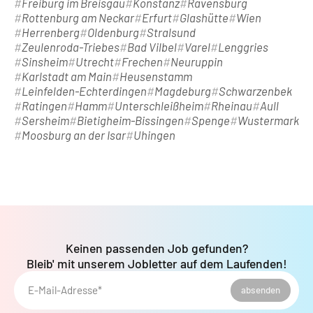
Freiburg im Breisgau
Konstanz
Ravensburg
Rottenburg am Neckar
Erfurt
Glashütte
Wien
Herrenberg
Oldenburg
Stralsund
Zeulenroda-Triebes
Bad Vilbel
Varel
Lenggries
Sinsheim
Utrecht
Frechen
Neuruppin
Karlstadt am Main
Heusenstamm
Leinfelden-Echterdingen
Magdeburg
Schwarzenbek
Ratingen
Hamm
Unterschleißheim
Rheinau
Aull
Sersheim
Bietigheim-Bissingen
Spenge
Wustermark
Moosburg an der Isar
Uhingen
Keinen passenden Job gefunden?
Bleib' mit unserem Jobletter auf dem Laufenden!
E-Mail-Adresse*
absenden