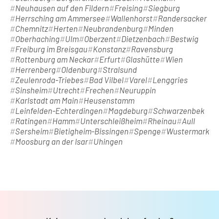
Neuhausen auf den Fildern
Freising
Siegburg
Herrsching am Ammersee
Wallenhorst
Randersacker
Chemnitz
Herten
Neubrandenburg
Minden
Oberhaching
Ulm
Oberzent
Dietzenbach
Bestwig
Freiburg im Breisgau
Konstanz
Ravensburg
Rottenburg am Neckar
Erfurt
Glashütte
Wien
Herrenberg
Oldenburg
Stralsund
Zeulenroda-Triebes
Bad Vilbel
Varel
Lenggries
Sinsheim
Utrecht
Frechen
Neuruppin
Karlstadt am Main
Heusenstamm
Leinfelden-Echterdingen
Magdeburg
Schwarzenbek
Ratingen
Hamm
Unterschleißheim
Rheinau
Aull
Sersheim
Bietigheim-Bissingen
Spenge
Wustermark
Moosburg an der Isar
Uhingen