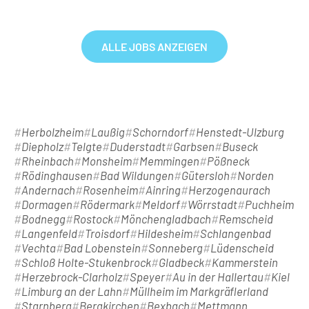
ALLE JOBS ANZEIGEN
Herbolzheim
Laußig
Schorndorf
Henstedt-Ulzburg
Diepholz
Telgte
Duderstadt
Garbsen
Buseck
Rheinbach
Monsheim
Memmingen
Pößneck
Rödinghausen
Bad Wildungen
Gütersloh
Norden
Andernach
Rosenheim
Ainring
Herzogenaurach
Dormagen
Rödermark
Meldorf
Wörrstadt
Puchheim
Bodnegg
Rostock
Mönchengladbach
Remscheid
Langenfeld
Troisdorf
Hildesheim
Schlangenbad
Vechta
Bad Lobenstein
Sonneberg
Lüdenscheid
Schloß Holte-Stukenbrock
Gladbeck
Kammerstein
Herzebrock-Clarholz
Speyer
Au in der Hallertau
Kiel
Limburg an der Lahn
Müllheim im Markgräflerland
Starnberg
Bergkirchen
Bexbach
Mettmann