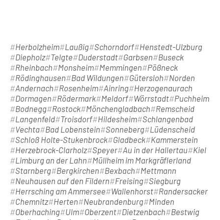
Herbolzheim
Laußig
Schorndorf
Henstedt-Ulzburg
Diepholz
Telgte
Duderstadt
Garbsen
Buseck
Rheinbach
Monsheim
Memmingen
Pößneck
Rödinghausen
Bad Wildungen
Gütersloh
Norden
Andernach
Rosenheim
Ainring
Herzogenaurach
Dormagen
Rödermark
Meldorf
Wörrstadt
Puchheim
Bodnegg
Rostock
Mönchengladbach
Remscheid
Langenfeld
Troisdorf
Hildesheim
Schlangenbad
Vechta
Bad Lobenstein
Sonneberg
Lüdenscheid
Schloß Holte-Stukenbrock
Gladbeck
Kammerstein
Herzebrock-Clarholz
Speyer
Au in der Hallertau
Kiel
Limburg an der Lahn
Müllheim im Markgräflerland
Starnberg
Bergkirchen
Bexbach
Mettmann
Neuhausen auf den Fildern
Freising
Siegburg
Herrsching am Ammersee
Wallenhorst
Randersacker
Chemnitz
Herten
Neubrandenburg
Minden
Oberhaching
Ulm
Oberzent
Dietzenbach
Bestwig