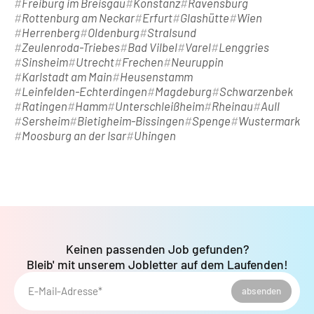
Freiburg im Breisgau
Konstanz
Ravensburg
Rottenburg am Neckar
Erfurt
Glashütte
Wien
Herrenberg
Oldenburg
Stralsund
Zeulenroda-Triebes
Bad Vilbel
Varel
Lenggries
Sinsheim
Utrecht
Frechen
Neuruppin
Karlstadt am Main
Heusenstamm
Leinfelden-Echterdingen
Magdeburg
Schwarzenbek
Ratingen
Hamm
Unterschleißheim
Rheinau
Aull
Sersheim
Bietigheim-Bissingen
Spenge
Wustermark
Moosburg an der Isar
Uhingen
Keinen passenden Job gefunden?
Bleib' mit unserem Jobletter auf dem Laufenden!
E-Mail-Adresse*
absenden