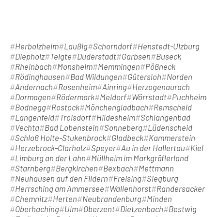
Herbolzheim
Laußig
Schorndorf
Henstedt-Ulzburg
Diepholz
Telgte
Duderstadt
Garbsen
Buseck
Rheinbach
Monsheim
Memmingen
Pößneck
Rödinghausen
Bad Wildungen
Gütersloh
Norden
Andernach
Rosenheim
Ainring
Herzogenaurach
Dormagen
Rödermark
Meldorf
Wörrstadt
Puchheim
Bodnegg
Rostock
Mönchengladbach
Remscheid
Langenfeld
Troisdorf
Hildesheim
Schlangenbad
Vechta
Bad Lobenstein
Sonneberg
Lüdenscheid
Schloß Holte-Stukenbrock
Gladbeck
Kammerstein
Herzebrock-Clarholz
Speyer
Au in der Hallertau
Kiel
Limburg an der Lahn
Müllheim im Markgräflerland
Starnberg
Bergkirchen
Bexbach
Mettmann
Neuhausen auf den Fildern
Freising
Siegburg
Herrsching am Ammersee
Wallenhorst
Randersacker
Chemnitz
Herten
Neubrandenburg
Minden
Oberhaching
Ulm
Oberzent
Dietzenbach
Bestwig