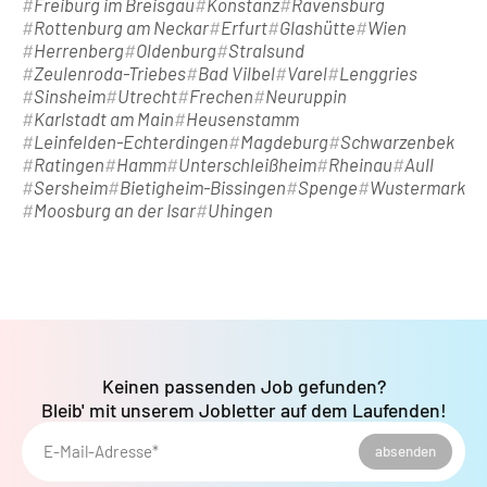
Freiburg im Breisgau
Konstanz
Ravensburg
Rottenburg am Neckar
Erfurt
Glashütte
Wien
Herrenberg
Oldenburg
Stralsund
Zeulenroda-Triebes
Bad Vilbel
Varel
Lenggries
Sinsheim
Utrecht
Frechen
Neuruppin
Karlstadt am Main
Heusenstamm
Leinfelden-Echterdingen
Magdeburg
Schwarzenbek
Ratingen
Hamm
Unterschleißheim
Rheinau
Aull
Sersheim
Bietigheim-Bissingen
Spenge
Wustermark
Moosburg an der Isar
Uhingen
Keinen passenden Job gefunden?
Bleib' mit unserem Jobletter auf dem Laufenden!
E-Mail-Adresse*
absenden