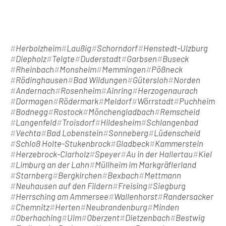
Herbolzheim
Laußig
Schorndorf
Henstedt-Ulzburg
Diepholz
Telgte
Duderstadt
Garbsen
Buseck
Rheinbach
Monsheim
Memmingen
Pößneck
Rödinghausen
Bad Wildungen
Gütersloh
Norden
Andernach
Rosenheim
Ainring
Herzogenaurach
Dormagen
Rödermark
Meldorf
Wörrstadt
Puchheim
Bodnegg
Rostock
Mönchengladbach
Remscheid
Langenfeld
Troisdorf
Hildesheim
Schlangenbad
Vechta
Bad Lobenstein
Sonneberg
Lüdenscheid
Schloß Holte-Stukenbrock
Gladbeck
Kammerstein
Herzebrock-Clarholz
Speyer
Au in der Hallertau
Kiel
Limburg an der Lahn
Müllheim im Markgräflerland
Starnberg
Bergkirchen
Bexbach
Mettmann
Neuhausen auf den Fildern
Freising
Siegburg
Herrsching am Ammersee
Wallenhorst
Randersacker
Chemnitz
Herten
Neubrandenburg
Minden
Oberhaching
Ulm
Oberzent
Dietzenbach
Bestwig