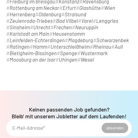
Freiburg im Breisgau
Konstanz
Ravensburg
Rottenburg am Neckar
Erfurt
Glashütte
Wien
Herrenberg
Oldenburg
Stralsund
Zeulenroda-Triebes
Bad Vilbel
Varel
Lenggries
Sinsheim
Utrecht
Frechen
Neuruppin
Karlstadt am Main
Heusenstamm
Leinfelden-Echterdingen
Magdeburg
Schwarzenbek
Ratingen
Hamm
Unterschleißheim
Rheinau
Aull
Bietigheim-Bissingen
Spenge
Wustermark
Moosburg an der Isar
Uhingen
Wesel
Keinen passenden Job gefunden?
Bleib' mit unserem Jobletter auf dem Laufenden!
E-Mail-Adresse*
absenden