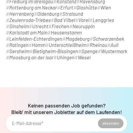
Freiburg im Breisgau
Konstanz
Ravensburg
Rottenburg am Neckar
Erfurt
Glashütte
Wien
Herrenberg
Oldenburg
Stralsund
Zeulenroda-Triebes
Bad Vilbel
Varel
Lenggries
Sinsheim
Utrecht
Frechen
Neuruppin
Karlstadt am Main
Heusenstamm
Leinfelden-Echterdingen
Magdeburg
Schwarzenbek
Ratingen
Hamm
Unterschleißheim
Rheinau
Aull
Sersheim
Bietigheim-Bissingen
Spenge
Wustermark
Moosburg an der Isar
Uhingen
Wesel
Keinen passenden Job gefunden?
Bleib' mit unserem Jobletter auf dem Laufenden!
E-Mail-Adresse*
absenden