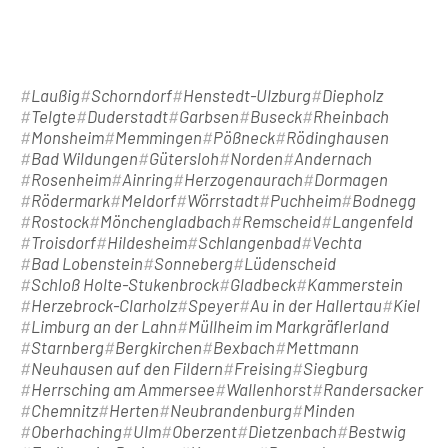
Laußig
Schorndorf
Henstedt-Ulzburg
Diepholz
Telgte
Duderstadt
Garbsen
Buseck
Rheinbach
Monsheim
Memmingen
Pößneck
Rödinghausen
Bad Wildungen
Gütersloh
Norden
Andernach
Rosenheim
Ainring
Herzogenaurach
Dormagen
Rödermark
Meldorf
Wörrstadt
Puchheim
Bodnegg
Rostock
Mönchengladbach
Remscheid
Langenfeld
Troisdorf
Hildesheim
Schlangenbad
Vechta
Bad Lobenstein
Sonneberg
Lüdenscheid
Schloß Holte-Stukenbrock
Gladbeck
Kammerstein
Herzebrock-Clarholz
Speyer
Au in der Hallertau
Kiel
Limburg an der Lahn
Müllheim im Markgräflerland
Starnberg
Bergkirchen
Bexbach
Mettmann
Neuhausen auf den Fildern
Freising
Siegburg
Herrsching am Ammersee
Wallenhorst
Randersacker
Chemnitz
Herten
Neubrandenburg
Minden
Oberhaching
Ulm
Oberzent
Dietzenbach
Bestwig