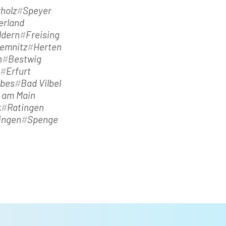
holz
Speyer
erland
ldern
Freising
emnitz
Herten
h
Bestwig
Erfurt
ebes
Bad Vilbel
t am Main
k
Ratingen
ingen
Spenge