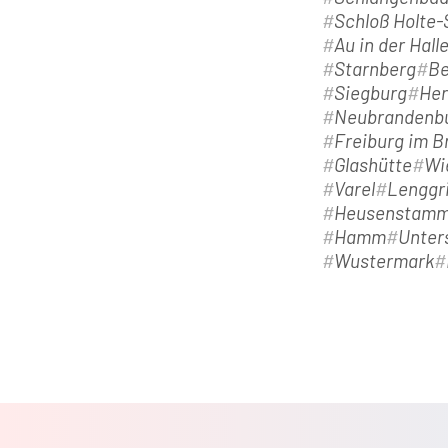
Schloß Holte
Au in der Hall
Starnberg
Be
Siegburg
Her
Neubrandenb
Freiburg im B
Glashütte
Wi
Varel
Lenggr
Heusenstam
Hamm
Unter
Wustermark