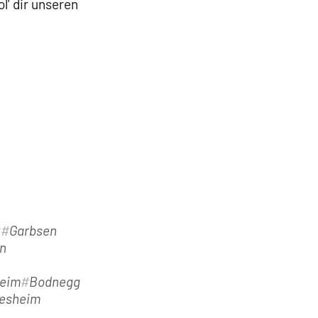
' dir unseren
t
Garbsen
n
eim
Bodnegg
desheim