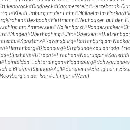
-Stukenbrock
Gladbeck
Kammerstein
Herzebrock-Clar
ertau
Kiel
Limburg an der Lahn
Müllheim im Markgräfl
rgkirchen
Bexbach
Mettmann
Neuhausen auf den Fi
rsching am Ammersee
Wallenhorst
Randersacker
Ch
urg
Minden
Oberhaching
Ulm
Oberzent
Dietzenbac
reisgau
Konstanz
Ravensburg
Rottenburg am Neckar
en
Herrenberg
Oldenburg
Stralsund
Zeulenroda-Tri
ies
Sinsheim
Utrecht
Frechen
Neuruppin
Karlstad
m
Leinfelden-Echterdingen
Magdeburg
Schwarzenbe
schleißheim
Rheinau
Aull
Sersheim
Bietigheim-Biss
Moosburg an der Isar
Uhingen
Wesel