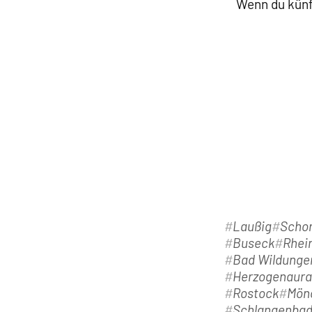
Wenn du künf
Laußig
Schor
Buseck
Rhei
Bad Wildunge
Herzogenaur
Rostock
Mön
Schlangenba