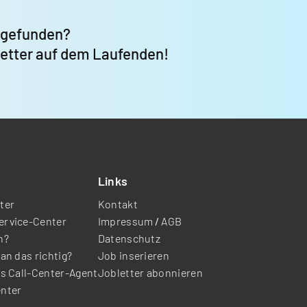
 gefunden?
letter auf dem Laufenden!
Links
ter
Kontakt
ervice-Center
Impressum
/
AGB
n?
Datenschutz
an das richtig?
Job inserieren
ls Call-Center-Agent
Jobletter abonnieren
enter