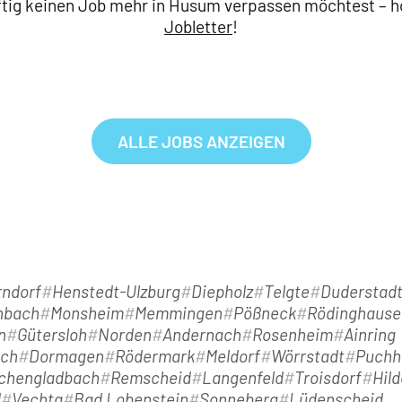
tig keinen Job mehr in Husum verpassen möchtest – hol
Jobletter
!
ALLE JOBS ANZEIGEN
ndorf
Henstedt-Ulzburg
Diepholz
Telgte
Duderstad
nbach
Monsheim
Memmingen
Pößneck
Rödinghause
n
Gütersloh
Norden
Andernach
Rosenheim
Ainring
ach
Dormagen
Rödermark
Meldorf
Wörrstadt
Puchh
chengladbach
Remscheid
Langenfeld
Troisdorf
Hil
d
Vechta
Bad Lobenstein
Sonneberg
Lüdenscheid