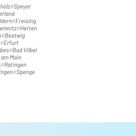
holz
Speyer
erland
ldern
Freising
emnitz
Herten
h
Bestwig
Erfurt
ebes
Bad Vilbel
t am Main
k
Ratingen
ingen
Spenge