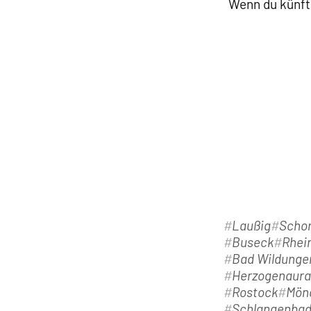
Wenn du künfti
Laußig
Schor
Buseck
Rhei
Bad Wildunge
Herzogenaur
Rostock
Mön
Schlangenba