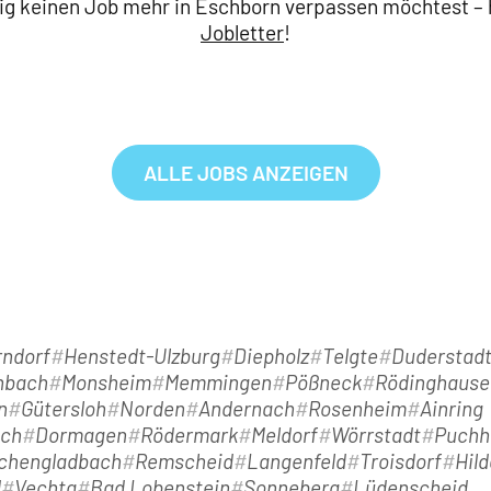
g keinen Job mehr in Eschborn verpassen möchtest – h
Jobletter
!
ALLE JOBS ANZEIGEN
ndorf
Henstedt-Ulzburg
Diepholz
Telgte
Duderstad
nbach
Monsheim
Memmingen
Pößneck
Rödinghause
n
Gütersloh
Norden
Andernach
Rosenheim
Ainring
ach
Dormagen
Rödermark
Meldorf
Wörrstadt
Puchh
chengladbach
Remscheid
Langenfeld
Troisdorf
Hil
d
Vechta
Bad Lobenstein
Sonneberg
Lüdenscheid