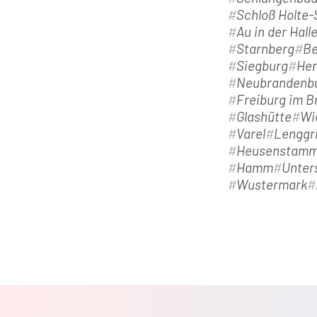
Schloß Holte
Au in der Hall
Starnberg
Be
Siegburg
Her
Neubrandenb
Freiburg im B
Glashütte
Wi
Varel
Lenggr
Heusenstam
Hamm
Unter
Wustermark