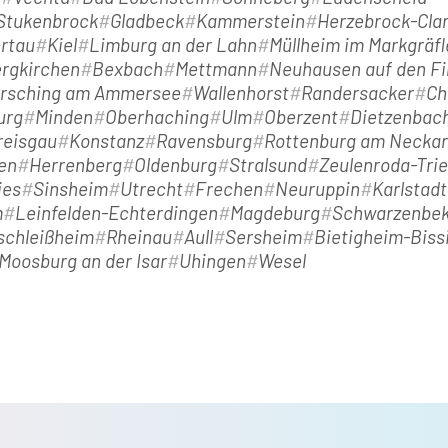
-Stukenbrock
Gladbeck
Kammerstein
Herzebrock-Clar
ertau
Kiel
Limburg an der Lahn
Müllheim im Markgräfl
rgkirchen
Bexbach
Mettmann
Neuhausen auf den Fi
rsching am Ammersee
Wallenhorst
Randersacker
Ch
urg
Minden
Oberhaching
Ulm
Oberzent
Dietzenbac
reisgau
Konstanz
Ravensburg
Rottenburg am Neckar
en
Herrenberg
Oldenburg
Stralsund
Zeulenroda-Tri
ies
Sinsheim
Utrecht
Frechen
Neuruppin
Karlstad
m
Leinfelden-Echterdingen
Magdeburg
Schwarzenbe
schleißheim
Rheinau
Aull
Sersheim
Bietigheim-Biss
Moosburg an der Isar
Uhingen
Wesel