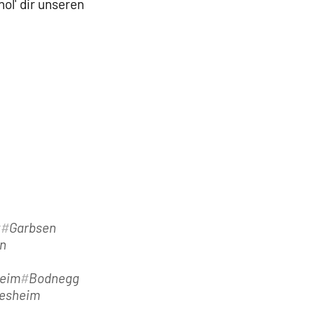
ol' dir unseren
t
Garbsen
n
eim
Bodnegg
desheim