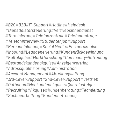
B2C
B2B
IT-Support
Hotline
Helpdesk
Dienstleistersteuerung
Vertriebsinnendienst
Terminierung
Telefonzentrale
Telefonumfrage
Telefoninterview
Studentenjob
Support
Personalplanung
Social Media
Partnerakquise
Inbound
Leadgenerierung
Kundenrückgewinnung
Kaltakquise
Marktforschung
Community-Betreuung
Bestandskundenakquise
Anzeigenvertrieb
Adressqualifizierung
Administration
Account Management
Abteilungsleitung
3rd-Level-Support
2nd-Level-Support
Vertrieb
Outbound
Neukundenakquise
Quereinsteiger
Recruiting
Akquise
Kundenberatung
Teamleitung
Sachbearbeitung
Kundenbetreuung