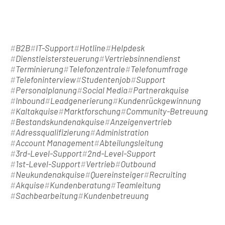
B2B
IT-Support
Hotline
Helpdesk
Dienstleistersteuerung
Vertriebsinnendienst
Terminierung
Telefonzentrale
Telefonumfrage
Telefoninterview
Studentenjob
Support
Personalplanung
Social Media
Partnerakquise
Inbound
Leadgenerierung
Kundenrückgewinnung
Kaltakquise
Marktforschung
Community-Betreuung
Bestandskundenakquise
Anzeigenvertrieb
Adressqualifizierung
Administration
Account Management
Abteilungsleitung
3rd-Level-Support
2nd-Level-Support
1st-Level-Support
Vertrieb
Outbound
Neukundenakquise
Quereinsteiger
Recruiting
Akquise
Kundenberatung
Teamleitung
Sachbearbeitung
Kundenbetreuung