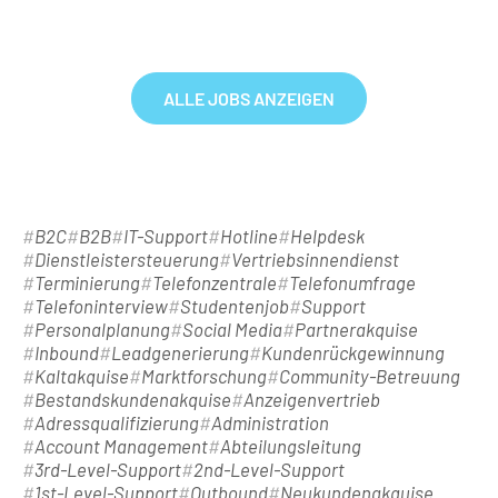
ALLE JOBS ANZEIGEN
B2C
B2B
IT-Support
Hotline
Helpdesk
Dienstleistersteuerung
Vertriebsinnendienst
Terminierung
Telefonzentrale
Telefonumfrage
Telefoninterview
Studentenjob
Support
Personalplanung
Social Media
Partnerakquise
Inbound
Leadgenerierung
Kundenrückgewinnung
Kaltakquise
Marktforschung
Community-Betreuung
Bestandskundenakquise
Anzeigenvertrieb
Adressqualifizierung
Administration
Account Management
Abteilungsleitung
3rd-Level-Support
2nd-Level-Support
1st-Level-Support
Outbound
Neukundenakquise