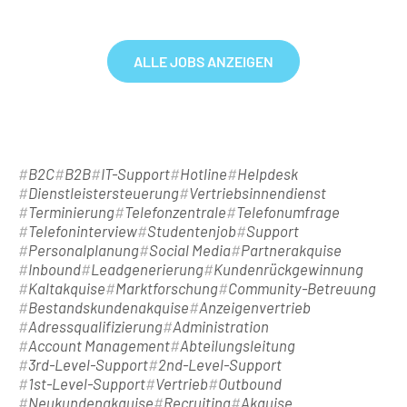
ALLE JOBS ANZEIGEN
B2C
B2B
IT-Support
Hotline
Helpdesk
Dienstleistersteuerung
Vertriebsinnendienst
Terminierung
Telefonzentrale
Telefonumfrage
Telefoninterview
Studentenjob
Support
Personalplanung
Social Media
Partnerakquise
Inbound
Leadgenerierung
Kundenrückgewinnung
Kaltakquise
Marktforschung
Community-Betreuung
Bestandskundenakquise
Anzeigenvertrieb
Adressqualifizierung
Administration
Account Management
Abteilungsleitung
3rd-Level-Support
2nd-Level-Support
1st-Level-Support
Vertrieb
Outbound
Neukundenakquise
Recruiting
Akquise