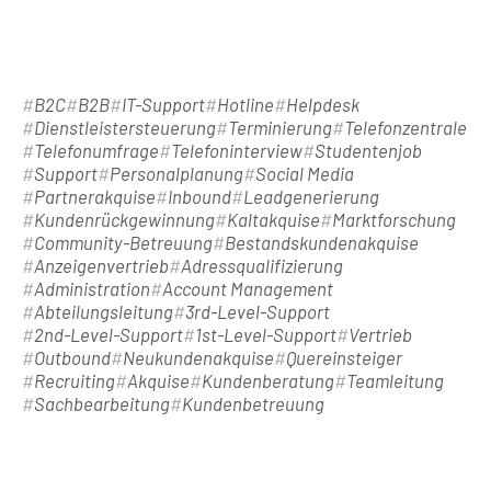
B2C
B2B
IT-Support
Hotline
Helpdesk
Dienstleistersteuerung
Terminierung
Telefonzentrale
Telefonumfrage
Telefoninterview
Studentenjob
Support
Personalplanung
Social Media
Partnerakquise
Inbound
Leadgenerierung
Kundenrückgewinnung
Kaltakquise
Marktforschung
Community-Betreuung
Bestandskundenakquise
Anzeigenvertrieb
Adressqualifizierung
Administration
Account Management
Abteilungsleitung
3rd-Level-Support
2nd-Level-Support
1st-Level-Support
Vertrieb
Outbound
Neukundenakquise
Quereinsteiger
Recruiting
Akquise
Kundenberatung
Teamleitung
Sachbearbeitung
Kundenbetreuung