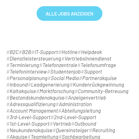
ALLE JOBS ANZEIGEN
B2C
B2B
IT-Support
Hotline
Helpdesk
Dienstleistersteuerung
Vertriebsinnendienst
Terminierung
Telefonzentrale
Telefonumfrage
Telefoninterview
Studentenjob
Support
Personalplanung
Social Media
Partnerakquise
Inbound
Leadgenerierung
Kundenrückgewinnung
Kaltakquise
Marktforschung
Community-Betreuung
Bestandskundenakquise
Anzeigenvertrieb
Adressqualifizierung
Administration
Account Management
Abteilungsleitung
3rd-Level-Support
2nd-Level-Support
1st-Level-Support
Vertrieb
Outbound
Neukundenakquise
Quereinsteiger
Recruiting
Akquise
Teamleitung
Sachbearbeitung