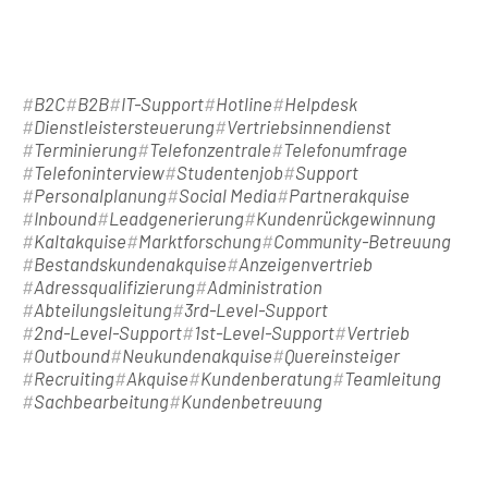
B2C
B2B
IT-Support
Hotline
Helpdesk
Dienstleistersteuerung
Vertriebsinnendienst
Terminierung
Telefonzentrale
Telefonumfrage
Telefoninterview
Studentenjob
Support
Personalplanung
Social Media
Partnerakquise
Inbound
Leadgenerierung
Kundenrückgewinnung
Kaltakquise
Marktforschung
Community-Betreuung
Bestandskundenakquise
Anzeigenvertrieb
Adressqualifizierung
Administration
Abteilungsleitung
3rd-Level-Support
2nd-Level-Support
1st-Level-Support
Vertrieb
Outbound
Neukundenakquise
Quereinsteiger
Recruiting
Akquise
Kundenberatung
Teamleitung
Sachbearbeitung
Kundenbetreuung