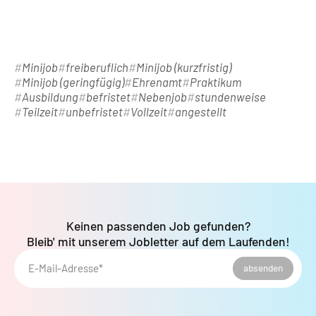
Minijob
freiberuflich
Minijob (kurzfristig)
Minijob (geringfügig)
Ehrenamt
Praktikum
Ausbildung
befristet
Nebenjob
stundenweise
Teilzeit
unbefristet
Vollzeit
angestellt
Keinen passenden Job gefunden?
Bleib' mit unserem Jobletter auf dem Laufenden!
E-Mail-Adresse*
absenden