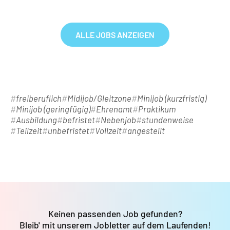
ALLE JOBS ANZEIGEN
freiberuflich
Midijob/Gleitzone
Minijob (kurzfristig)
Minijob (geringfügig)
Ehrenamt
Praktikum
Ausbildung
befristet
Nebenjob
stundenweise
Teilzeit
unbefristet
Vollzeit
angestellt
Keinen passenden Job gefunden?
Bleib' mit unserem Jobletter auf dem Laufenden!